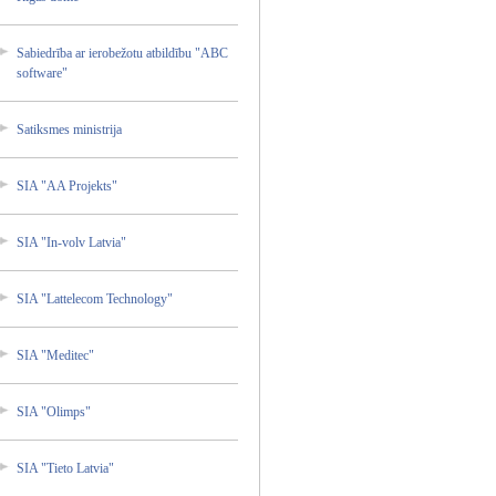
Sabiedr­ība ar ierobež­otu atbildī­bu "ABC
softwar­e"
Satiksm­es ministr­ija
SIA "AA Projekt­s"
SIA "In-vol­v Latvia"
SIA "Lattel­ecom Technol­ogy"
SIA "Medite­c"
SIA "Olimps­"
SIA "Tieto Latvia"