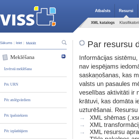
Atbalsts
Resursi
XML katalogs
Klasifikatori
Par resursu d
Sākums
|
Ieiet
|
Meklēšana
Informācijas sistēmu
nav iespējams iedomā
Izvērstā meklēšana
saskaņošanas, kas m
valsts un pasaules mē
Pēc URN
veselības aktivitāti 
Pēc atslēgvārdiem
krātuvi, kas domāta 
uzturēšanai. Resursu
Pēc īpašniekiem
→
XML shēmas (.xsd
→
XML transformācija
→
XML resursu apraks
Pēc izplatītājiem