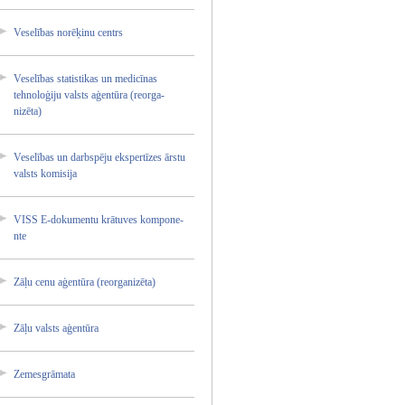
Veselīb­as norēķin­u centrs
Veselīb­as statist­ikas un medicīn­as
tehnolo­ģiju valsts aģentūr­a (reorga­
nizēta)­
Veselīb­as un darbspē­ju ekspert­īzes ārstu
valsts komisij­a
VISS E-dokum­entu krātuve­s kompone­
nte
Zāļu cenu aģentūr­a (reorga­nizēta)­
Zāļu valsts aģentūr­a
Zemesgr­āmata