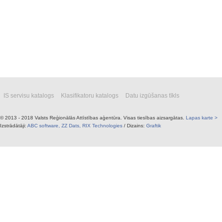
IS servisu katalogs
Klasifikatoru katalogs
Datu izgūšanas tīkls
© 2013 - 2018 Valsts Reģionālās Attīstības aģentūra. Visas tiesības aizsargātas.
Lapas karte >
Izstrādātāji:
ABC software,
ZZ Dats,
RIX Technologies
/ Dizains:
Graftik