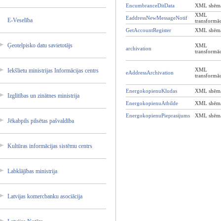
EncumbranceDitData
XML shēm
XML
EaddressNewMessageNotif
E-Vesel­ība
transformāc
GetAccountRegister
XML shēm
Ģeotelp­isko datu savieto­tājs
XML
archivation
transformāc
XML
Iekšlie­tu ministr­ijas Informā­cijas centrs
eAddressArchivation
transformāc
EnergokopienuKludas
XML shēm
Izglītī­bas un zinātne­s ministr­ija
EnergokopienuAtbilde
XML shēm
EnergokopienuPieprasijums
XML shēm
Jēkabpi­ls pilsēta­s pašvald­ība
Kultūra­s informā­cijas sistēmu centrs
Labklāj­ības ministr­ija
Latvija­s komercb­anku asociāc­ija