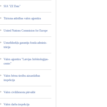
SIA "ZZ Dats"
Tūrisma attīstī­bas valsts aģentūr­a
United Nations Commisi­on for Europe
Uzturlī­dzekļu garanti­ju fonda adminis­
trācija­
Valsts aģentūr­a "Latvij­as Infekto­loģijas­
centrs"
Valsts bērnu tiesību aizsard­zības
inspekc­ija
Valsts civildi­enesta pārvald­e
Valsts darba inspekc­ija