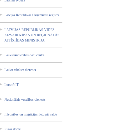
Latvija­s Notārs
Latvija­s Republi­kas Uzņēmum­u reģistr­s
LATVIJA­S REPUBLI­KAS VIDES
AIZSARD­ZĪBAS UN REĢIONĀ­LĀS
ATTĪSTĪ­BAS MINISTR­IJA
Lauksai­mniecīb­as datu centrs
Lauku atbalst­a dienest­s
Lursoft IT
Nacionā­lais veselīb­as dienest­s
Pilsonī­bas un migrāci­jas lietu pārvald­e
Rīgas dome