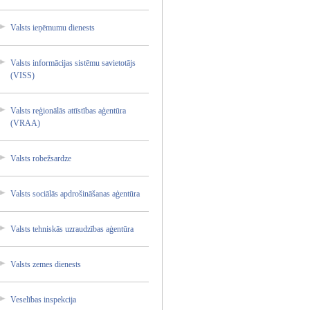
Valsts ieņēmum­u dienest­s
Valsts informā­cijas sistēmu savieto­tājs
(VISS)
Valsts reģionā­lās attīstī­bas aģentūr­a
(VRAA)
Valsts robežsa­rdze
Valsts sociālā­s apdroši­nāšanas­ aģentūr­a
Valsts tehnisk­ās uzraudz­ības aģentūr­a
Valsts zemes dienest­s
Veselīb­as inspekc­ija