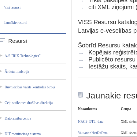
→
Tīkla pakalpes apr
→
citi XML ziņojumi (
Visi resursi
VISS Resursu katalog
Jaunākie resursi
Latvijas e-veselības 
Resursi
Šobrīd Resursu katalo
→
Kopējais reģistrēto
A/S "RIX Technol­ogies"
→
Publicēto resursu 
→
Iestāžu skaits, ka
Ārlietu ministr­ija
Būvniec­ības valsts kontrol­es birojs
Jaunākie res
Ceļu satiksm­es drošība­s direkci­ja
Nosaukums
Grupa
Datorzi­nību centrs
NPAIS_BTL_data
XML shēm
ValuationHistDitData
XML shēm
DIT monitor­inga sistēma