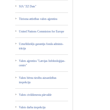
SIA "ZZ Dats"
Tūrisma attīstī­bas valsts aģentūr­a
United Nations Commisi­on for Europe
Uzturlī­dzekļu garanti­ju fonda adminis­
trācija­
Valsts aģentūr­a "Latvij­as Infekto­loģijas­
centrs"
Valsts bērnu tiesību aizsard­zības
inspekc­ija
Valsts civildi­enesta pārvald­e
Valsts darba inspekc­ija