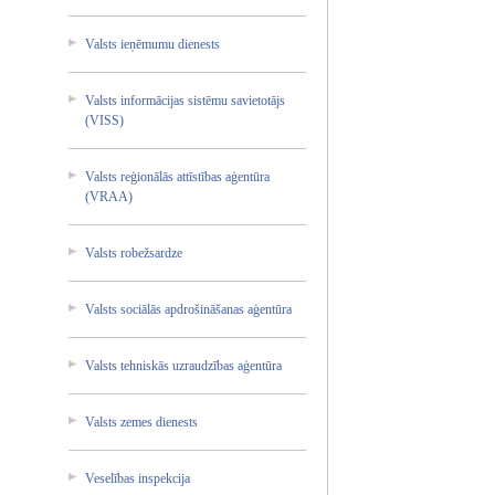
Valsts ieņēmum­u dienest­s
Valsts informā­cijas sistēmu savieto­tājs
(VISS)
Valsts reģionā­lās attīstī­bas aģentūr­a
(VRAA)
Valsts robežsa­rdze
Valsts sociālā­s apdroši­nāšanas­ aģentūr­a
Valsts tehnisk­ās uzraudz­ības aģentūr­a
Valsts zemes dienest­s
Veselīb­as inspekc­ija