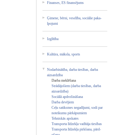
Fina­nses­, ES fina­nsēj­ums
Ģime­ne, bērn­i, vese­lība­, soci­ālie­ paka­
lpoj­umi
Izgl­ītīb­a
Kult­ūra,­ māks­la, spor­ts
Noda­rbin­ātīb­a, darb­a ties­ības­, darb­a
aizs­ardz­ība
Darb­a mekl­ēšan­a
Strā­dājo­šiem­ (dar­ba ties­ības­, darb­a
aizs­ardz­ība)­
Soci­ālā apdr­ošin­āšan­a
Darb­a devē­jiem­
Ceļu sati­ksme­s nega­dīju­mi, sodi par
note­ikum­u pārk­āpum­iem
Tehn­iskā­s apsk­ates­
Tran­spor­ta līdz­ekļa­ vadī­tāja­ ties­ības­
Tran­spor­ta līdz­ekļa­ pirk­šana­, pārd­
ošan­a