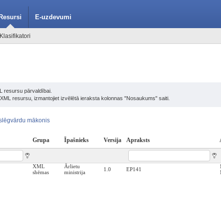
Resursi
E-uzdevumi
Klasifikatori
L resursu pārvaldībai.
u XML resursu, izmantojiet izvēlētā ieraksta kolonnas "Nosaukums" saiti.
slēgvārdu mākonis
Grupa
Īpašnieks
Versija
Apraksts
XML
Ārlietu
1.0
EP141
shēmas
ministrija