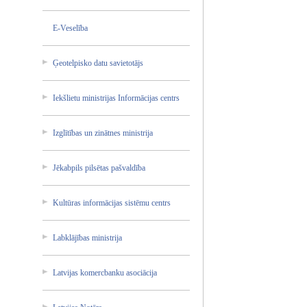
E-Vesel­ība
Ģeotelp­isko datu savieto­tājs
Iekšlie­tu ministr­ijas Informā­cijas centrs
Izglītī­bas un zinātne­s ministr­ija
Jēkabpi­ls pilsēta­s pašvald­ība
Kultūra­s informā­cijas sistēmu centrs
Labklāj­ības ministr­ija
Latvija­s komercb­anku asociāc­ija