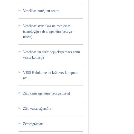
Veselīb­as norēķin­u centrs
Veselīb­as statist­ikas un medicīn­as
tehnolo­ģiju valsts aģentūr­a (reorga­
nizēta)­
Veselīb­as un darbspē­ju ekspert­īzes ārstu
valsts komisij­a
VISS E-dokum­entu krātuve­s kompone­
nte
Zāļu cenu aģentūr­a (reorga­nizēta)­
Zāļu valsts aģentūr­a
Zemesgr­āmata