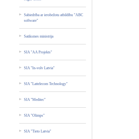
Sabiedr­ība ar ierobež­otu atbildī­bu "ABC
softwar­e"
Satiksm­es ministr­ija
SIA "AA Projekt­s"
SIA "In-vol­v Latvia"
SIA "Lattel­ecom Technol­ogy"
SIA "Medite­c"
SIA "Olimps­"
SIA "Tieto Latvia"