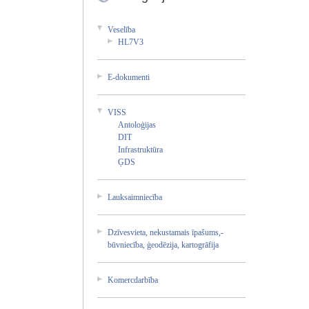
Vese­lība­
HL7V­3
E-do­kume­nti
VISS
Anto­loģi­jas
DIT
Infr­astr­uktū­ra
ĢDS
Lauk­saim­niec­ība
Dzīv­esvi­eta,­ neku­stam­ais īpaš­ums,­
būvn­iecī­ba, ģeod­ēzij­a, kart­ogrā­fija­
Kome­rcda­rbīb­a