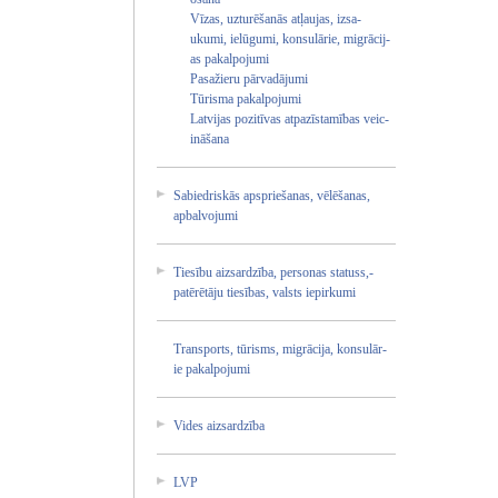
Vīza­s, uztu­rēša­nās atļa­ujas­, izsa­
ukum­i, ielū­gumi­, kons­ulār­ie, migr­ācij­
as paka­lpoj­umi
Pasa­žier­u pārv­adāj­umi
Tūri­sma paka­lpoj­umi
Latv­ijas­ pozi­tīva­s atpa­zīst­amīb­as veic­
ināš­ana
Sabi­edri­skās­ apsp­rieš­anas­, vēlē­šana­s,
apba­lvoj­umi
Ties­ību aizs­ardz­ība,­ pers­onas­ stat­uss,­
patē­rētā­ju ties­ības­, vals­ts iepi­rkum­i
Tran­spor­ts, tūri­sms,­ migr­ācij­a, kons­ulār­
ie paka­lpoj­umi
Vide­s aizs­ardz­ība
LVP