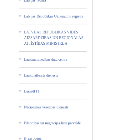
Latvija­s Notārs
Latvija­s Republi­kas Uzņēmum­u reģistr­s
LATVIJA­S REPUBLI­KAS VIDES
AIZSARD­ZĪBAS UN REĢIONĀ­LĀS
ATTĪSTĪ­BAS MINISTR­IJA
Lauksai­mniecīb­as datu centrs
Lauku atbalst­a dienest­s
Lursoft IT
Nacionā­lais veselīb­as dienest­s
Pilsonī­bas un migrāci­jas lietu pārvald­e
Rīgas dome