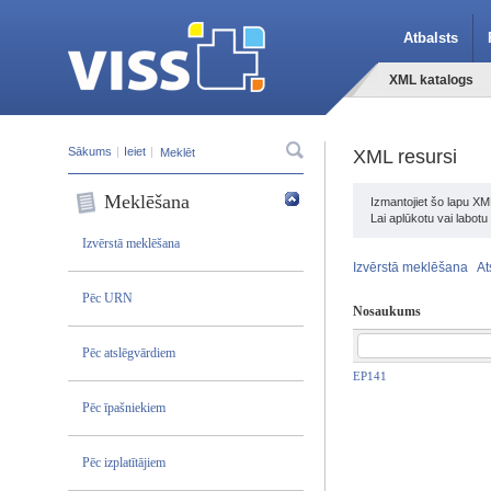
Atbalsts
XML katalogs
Sākums
|
Ieiet
|
XML resursi
Meklēšana
Izmantojiet šo lapu XM
Lai aplūkotu vai labot
Izvērstā meklēšana
Izvērstā meklēšana
At
Pēc URN
Nosaukums
Pēc atslēgvārdiem
EP141
Pēc īpašniekiem
Pēc izplatītājiem