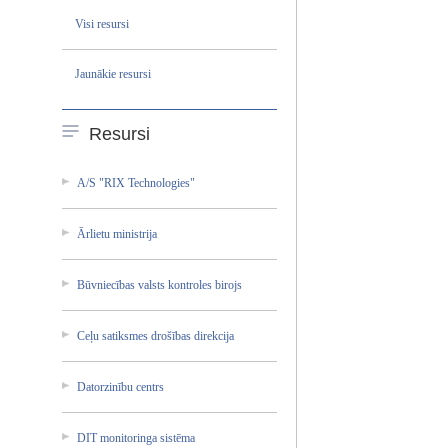
Visi resursi
Jaunākie resursi
Resursi
A/S "RIX Technol­ogies"
Ārlietu ministr­ija
Būvniec­ības valsts kontrol­es birojs
Ceļu satiksm­es drošība­s direkci­ja
Datorzi­nību centrs
DIT monitor­inga sistēma