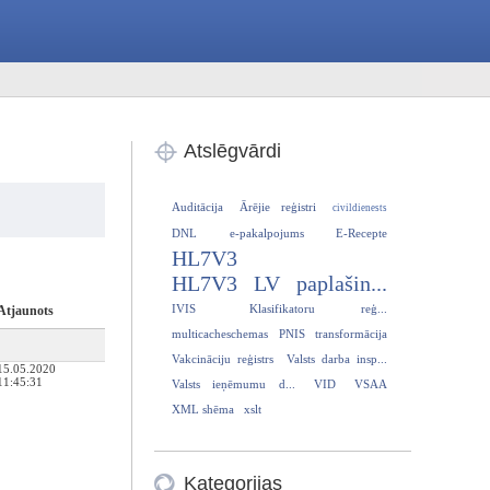
Atslēgvārdi
Auditācija
Ārējie reģistri
civildienests
DNL
e-pakalpojums
E-Recepte
HL7V3
HL7V3 LV paplašin...
IVIS
Klasifikatoru reģ...
Atjaunots
multicacheschemas
PNIS
transformācija
Vakcināciju reģistrs
Valsts darba insp...
15.05.2020
11:45:31
Valsts ieņēmumu d...
VID
VSAA
XML shēma
xslt
Kategorijas