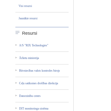
Visi resursi
Jaunākie resursi
Resursi
A/S "RIX Technol­ogies"
Ārlietu ministr­ija
Būvniec­ības valsts kontrol­es birojs
Ceļu satiksm­es drošība­s direkci­ja
Datorzi­nību centrs
DIT monitor­inga sistēma