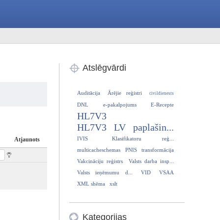
Atslēgvārdi
Auditācija
Ārējie reģistri
civildienests
DNL
e-pakalpojums
E-Recepte
HL7V3
HL7V3 LV paplašin...
IVIS
Klasifikatoru reģ...
Atjaunots
multicacheschemas
PNIS
transformācija
Vakcināciju reģistrs
Valsts darba insp...
Valsts ieņēmumu d...
VID
VSAA
XML shēma
xslt
Kategorijas