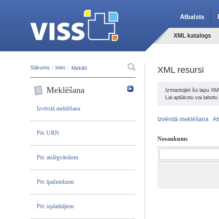
Atbalsts
XML katalogs
Sākums
|
Ieiet
|
XML resursi
Meklēšana
Izmantojiet šo lapu XM
Lai aplūkotu vai labot
Izvērstā meklēšana
Izvērstā meklēšana
At
Pēc URN
Nosaukums
Pēc atslēgvārdiem
Pēc īpašniekiem
Pēc izplatītājiem