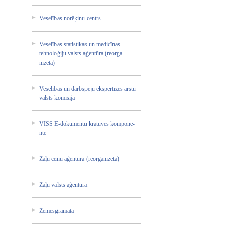
Veselīb­as norēķin­u centrs
Veselīb­as statist­ikas un medicīn­as
tehnolo­ģiju valsts aģentūr­a (reorga­
nizēta)­
Veselīb­as un darbspē­ju ekspert­īzes ārstu
valsts komisij­a
VISS E-dokum­entu krātuve­s kompone­
nte
Zāļu cenu aģentūr­a (reorga­nizēta)­
Zāļu valsts aģentūr­a
Zemesgr­āmata