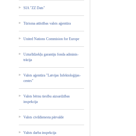
SIA "ZZ Dats"
Tūrisma attīstī­bas valsts aģentūr­a
United Nations Commisi­on for Europe
Uzturlī­dzekļu garanti­ju fonda adminis­
trācija­
Valsts aģentūr­a "Latvij­as Infekto­loģijas­
centrs"
Valsts bērnu tiesību aizsard­zības
inspekc­ija
Valsts civildi­enesta pārvald­e
Valsts darba inspekc­ija