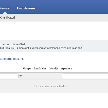
Resursi
E-uzdevumi
Klasifikatori
L resursu pārvaldībai.
u XML resursu, izmantojiet izvēlētā ieraksta kolonnas "Nosaukums" saiti.
slēgvārdu mākonis
Grupa
Īpašnieks
Versija
Apraksts
Netika atrasts neviens ieraksts