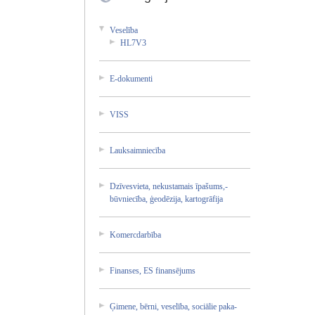
Vese­lība­
HL7V­3
E-do­kume­nti
VISS
Lauk­saim­niec­ība
Dzīv­esvi­eta,­ neku­stam­ais īpaš­ums,­
būvn­iecī­ba, ģeod­ēzij­a, kart­ogrā­fija­
Kome­rcda­rbīb­a
Fina­nses­, ES fina­nsēj­ums
Ģime­ne, bērn­i, vese­lība­, soci­ālie­ paka­