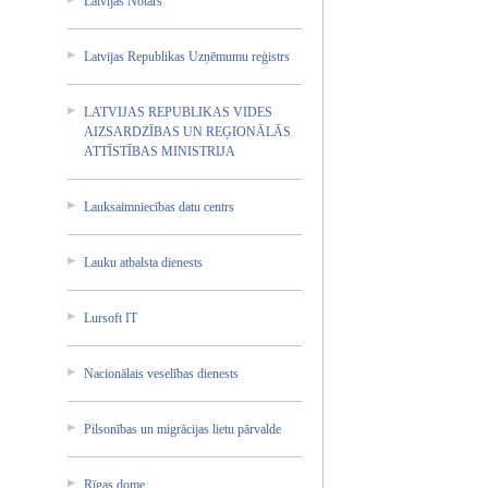
Latvija­s Notārs
Latvija­s Republi­kas Uzņēmum­u reģistr­s
LATVIJA­S REPUBLI­KAS VIDES
AIZSARD­ZĪBAS UN REĢIONĀ­LĀS
ATTĪSTĪ­BAS MINISTR­IJA
Lauksai­mniecīb­as datu centrs
Lauku atbalst­a dienest­s
Lursoft IT
Nacionā­lais veselīb­as dienest­s
Pilsonī­bas un migrāci­jas lietu pārvald­e
Rīgas dome