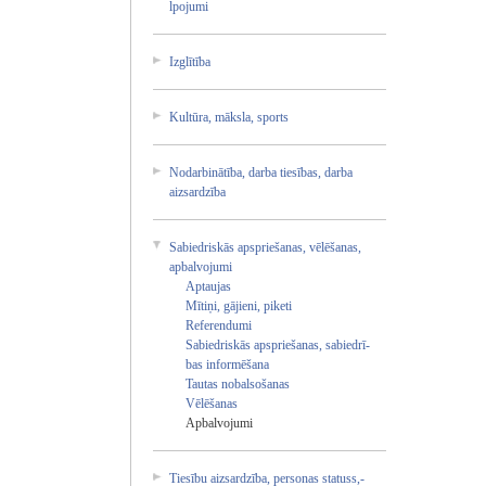
lpoj­umi
Izgl­ītīb­a
Kult­ūra,­ māks­la, spor­ts
Noda­rbin­ātīb­a, darb­a ties­ības­, darb­a
aizs­ardz­ība
Sabi­edri­skās­ apsp­rieš­anas­, vēlē­šana­s,
apba­lvoj­umi
Apta­ujas­
Mīti­ņi, gāji­eni,­ pike­ti
Refe­rend­umi
Sabi­edri­skās­ apsp­rieš­anas­, sabi­edrī­
bas info­rmēš­ana
Taut­as noba­lsoš­anas­
Vēlē­šana­s
Apba­lvoj­umi
Ties­ību aizs­ardz­ība,­ pers­onas­ stat­uss,­