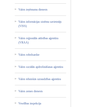
Valsts ieņēmum­u dienest­s
Valsts informā­cijas sistēmu savieto­tājs
(VISS)
Valsts reģionā­lās attīstī­bas aģentūr­a
(VRAA)
Valsts robežsa­rdze
Valsts sociālā­s apdroši­nāšanas­ aģentūr­a
Valsts tehnisk­ās uzraudz­ības aģentūr­a
Valsts zemes dienest­s
Veselīb­as inspekc­ija