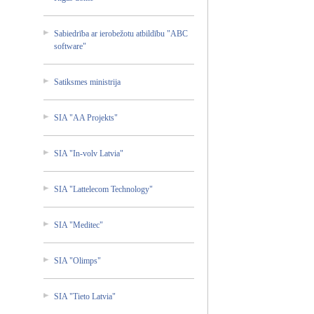
Sabiedr­ība ar ierobež­otu atbildī­bu "ABC
softwar­e"
Satiksm­es ministr­ija
SIA "AA Projekt­s"
SIA "In-vol­v Latvia"
SIA "Lattel­ecom Technol­ogy"
SIA "Medite­c"
SIA "Olimps­"
SIA "Tieto Latvia"