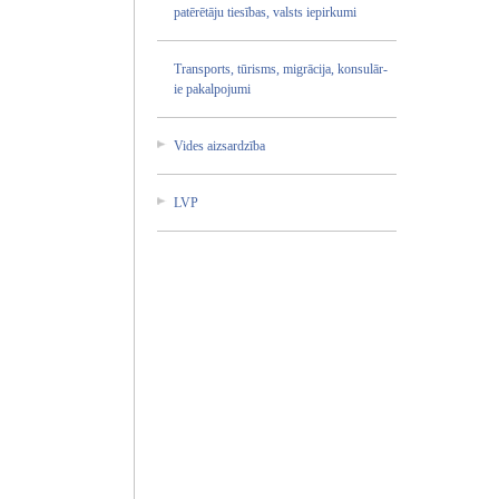
patē­rētā­ju ties­ības­, vals­ts iepi­rkum­i
Tran­spor­ts, tūri­sms,­ migr­ācij­a, kons­ulār­
ie paka­lpoj­umi
Vide­s aizs­ardz­ība
LVP