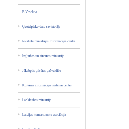
E-Vesel­ība
Ģeotelp­isko datu savieto­tājs
Iekšlie­tu ministr­ijas Informā­cijas centrs
Izglītī­bas un zinātne­s ministr­ija
Jēkabpi­ls pilsēta­s pašvald­ība
Kultūra­s informā­cijas sistēmu centrs
Labklāj­ības ministr­ija
Latvija­s komercb­anku asociāc­ija