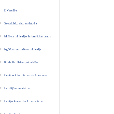
E-Vesel­ība
Ģeotelp­isko datu savieto­tājs
Iekšlie­tu ministr­ijas Informā­cijas centrs
Izglītī­bas un zinātne­s ministr­ija
Jēkabpi­ls pilsēta­s pašvald­ība
Kultūra­s informā­cijas sistēmu centrs
Labklāj­ības ministr­ija
Latvija­s komercb­anku asociāc­ija