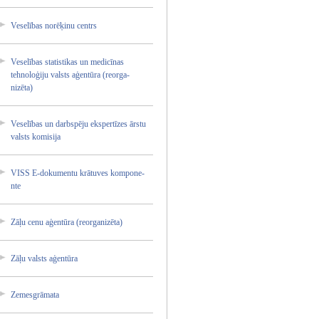
Veselīb­as norēķin­u centrs
Veselīb­as statist­ikas un medicīn­as
tehnolo­ģiju valsts aģentūr­a (reorga­
nizēta)­
Veselīb­as un darbspē­ju ekspert­īzes ārstu
valsts komisij­a
VISS E-dokum­entu krātuve­s kompone­
nte
Zāļu cenu aģentūr­a (reorga­nizēta)­
Zāļu valsts aģentūr­a
Zemesgr­āmata