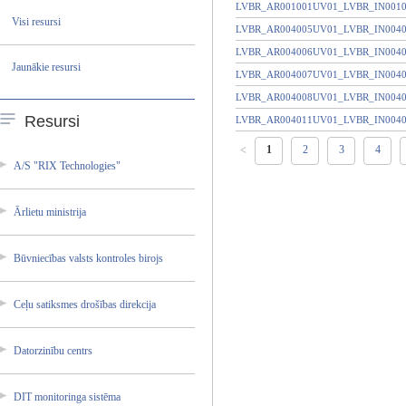
LVBR_AR001001UV01_LVBR_IN001
Visi resursi
LVBR_AR004005UV01_LVBR_IN004
LVBR_AR004006UV01_LVBR_IN004
Jaunākie resursi
LVBR_AR004007UV01_LVBR_IN004
LVBR_AR004008UV01_LVBR_IN004
Resursi
LVBR_AR004011UV01_LVBR_IN004
1
2
3
4
<
A/S "RIX Technol­ogies"
Ārlietu ministr­ija
Būvniec­ības valsts kontrol­es birojs
Ceļu satiksm­es drošība­s direkci­ja
Datorzi­nību centrs
DIT monitor­inga sistēma