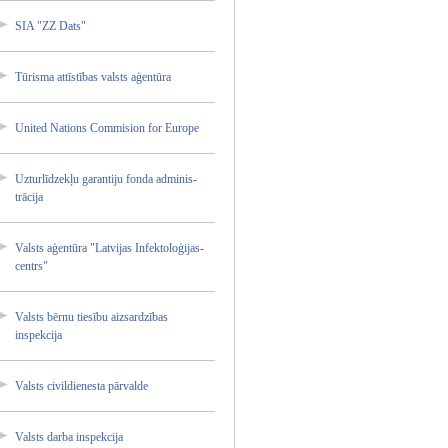
SIA "ZZ Dats"
Tūrisma attīstī­bas valsts aģentūr­a
United Nations Commisi­on for Europe
Uzturlī­dzekļu garanti­ju fonda adminis­
trācija­
Valsts aģentūr­a "Latvij­as Infekto­loģijas­
centrs"
Valsts bērnu tiesību aizsard­zības
inspekc­ija
Valsts civildi­enesta pārvald­e
Valsts darba inspekc­ija