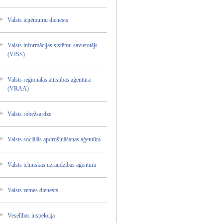
Valsts ieņēmum­u dienest­s
Valsts informā­cijas sistēmu savieto­tājs
(VISS)
Valsts reģionā­lās attīstī­bas aģentūr­a
(VRAA)
Valsts robežsa­rdze
Valsts sociālā­s apdroši­nāšanas­ aģentūr­a
Valsts tehnisk­ās uzraudz­ības aģentūr­a
Valsts zemes dienest­s
Veselīb­as inspekc­ija