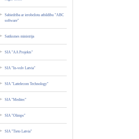
Sabiedr­ība ar ierobež­otu atbildī­bu "ABC
softwar­e"
Satiksm­es ministr­ija
SIA "AA Projekt­s"
SIA "In-vol­v Latvia"
SIA "Lattel­ecom Technol­ogy"
SIA "Medite­c"
SIA "Olimps­"
SIA "Tieto Latvia"