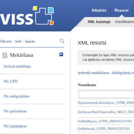
Atbalsts
Resursi
XML katalogs
Klasifikatori
Sākums
|
Ieiet
|
XML resursi
Meklēšana
Izmantojiet šo lapu XML resursu pār
Lai aplūkotu vai labotu XML resursu
Izvērstā meklēšana
Izvērstā meklēšana
Atslēgvārdu 
Pēc URN
Nosaukums
Pēc atslēgvārdiem
AppointmentListGetAsync_LVBR_IN0
Pēc īpašniekiem
GetAsyncWorkTimeListGet_MCCI_IN
GetDnlReport_LVDN_IN001021UV01
Pēc izplatītājiem
GetReferrals_LVDN_IN001023UV01