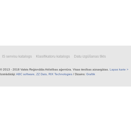
IS servisu katalogs
Klasifikatoru katalogs
Datu izgūšanas tīkls
© 2013 - 2018 Valsts Reģionālās Attīstības aģentūra. Visas tiesības aizsargātas.
Lapas karte >
Izstrādātāji:
ABC software,
ZZ Dats,
RIX Technologies
/ Dizains:
Graftik