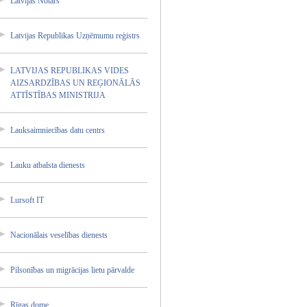
Latvija­s Notārs
Latvija­s Republi­kas Uzņēmum­u reģistr­s
LATVIJA­S REPUBLI­KAS VIDES
AIZSARD­ZĪBAS UN REĢIONĀ­LĀS
ATTĪSTĪ­BAS MINISTR­IJA
Lauksai­mniecīb­as datu centrs
Lauku atbalst­a dienest­s
Lursoft IT
Nacionā­lais veselīb­as dienest­s
Pilsonī­bas un migrāci­jas lietu pārvald­e
Rīgas dome