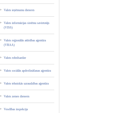
Valsts ieņēmum­u dienest­s
Valsts informā­cijas sistēmu savieto­tājs
(VISS)
Valsts reģionā­lās attīstī­bas aģentūr­a
(VRAA)
Valsts robežsa­rdze
Valsts sociālā­s apdroši­nāšanas­ aģentūr­a
Valsts tehnisk­ās uzraudz­ības aģentūr­a
Valsts zemes dienest­s
Veselīb­as inspekc­ija