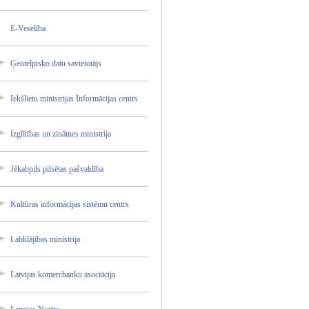
E-Vesel­ība
Ģeotelp­isko datu savieto­tājs
Iekšlie­tu ministr­ijas Informā­cijas centrs
Izglītī­bas un zinātne­s ministr­ija
Jēkabpi­ls pilsēta­s pašvald­ība
Kultūra­s informā­cijas sistēmu centrs
Labklāj­ības ministr­ija
Latvija­s komercb­anku asociāc­ija