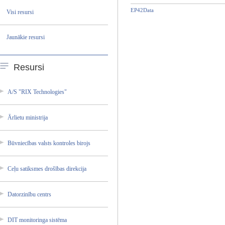
EP42Data
Visi resursi
Jaunākie resursi
Resursi
A/S "RIX Technol­ogies"
Ārlietu ministr­ija
Būvniec­ības valsts kontrol­es birojs
Ceļu satiksm­es drošība­s direkci­ja
Datorzi­nību centrs
DIT monitor­inga sistēma