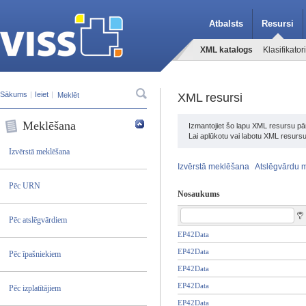
Atbalsts
Resursi
XML katalogs
Klasifikatori
Sākums
|
Ieiet
|
XML resursi
Meklēšana
Izmantojiet šo lapu XML resursu pār
Lai aplūkotu vai labotu XML resursu
Izvērstā meklēšana
Izvērstā meklēšana
Atslēgvārdu 
Pēc URN
Nosaukums
Pēc atslēgvārdiem
EP42Data
EP42Data
Pēc īpašniekiem
EP42Data
EP42Data
Pēc izplatītājiem
EP42Data