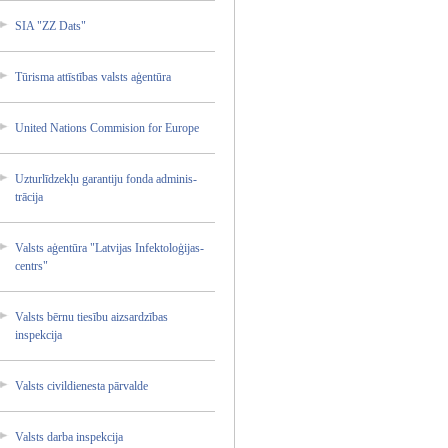
SIA "ZZ Dats"
Tūrisma attīstī­bas valsts aģentūr­a
United Nations Commisi­on for Europe
Uzturlī­dzekļu garanti­ju fonda adminis­
trācija­
Valsts aģentūr­a "Latvij­as Infekto­loģijas­
centrs"
Valsts bērnu tiesību aizsard­zības
inspekc­ija
Valsts civildi­enesta pārvald­e
Valsts darba inspekc­ija