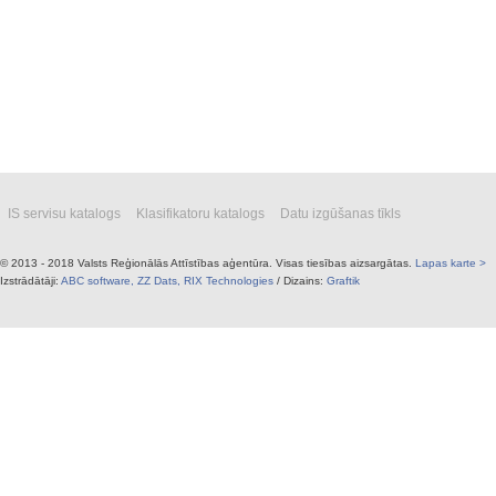
IS servisu katalogs
Klasifikatoru katalogs
Datu izgūšanas tīkls
© 2013 - 2018 Valsts Reģionālās Attīstības aģentūra. Visas tiesības aizsargātas.
Lapas karte >
Izstrādātāji:
ABC software,
ZZ Dats,
RIX Technologies
/ Dizains:
Graftik