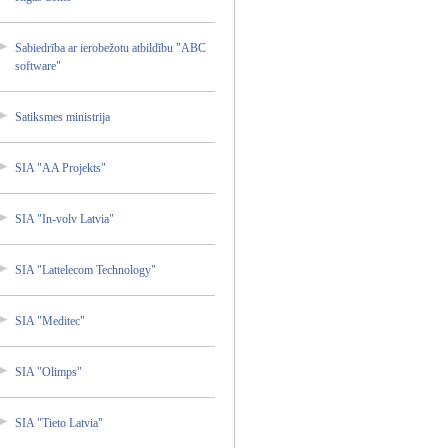
Sabiedr­ība ar ierobež­otu atbildī­bu "ABC
softwar­e"
Satiksm­es ministr­ija
SIA "AA Projekt­s"
SIA "In-vol­v Latvia"
SIA "Lattel­ecom Technol­ogy"
SIA "Medite­c"
SIA "Olimps­"
SIA "Tieto Latvia"