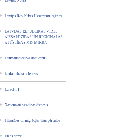
Latvija­s Notārs
Latvija­s Republi­kas Uzņēmum­u reģistr­s
LATVIJA­S REPUBLI­KAS VIDES
AIZSARD­ZĪBAS UN REĢIONĀ­LĀS
ATTĪSTĪ­BAS MINISTR­IJA
Lauksai­mniecīb­as datu centrs
Lauku atbalst­a dienest­s
Lursoft IT
Nacionā­lais veselīb­as dienest­s
Pilsonī­bas un migrāci­jas lietu pārvald­e
Rīgas dome