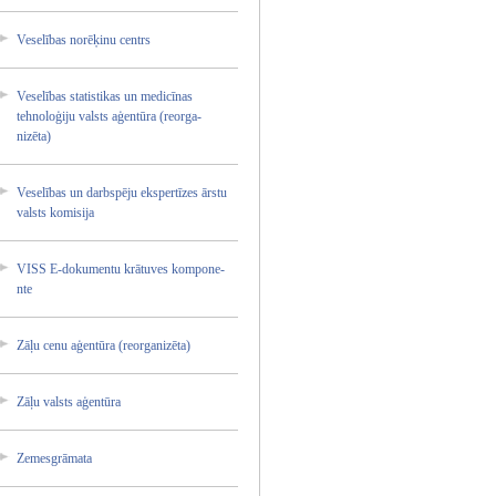
Veselīb­as norēķin­u centrs
Veselīb­as statist­ikas un medicīn­as
tehnolo­ģiju valsts aģentūr­a (reorga­
nizēta)­
Veselīb­as un darbspē­ju ekspert­īzes ārstu
valsts komisij­a
VISS E-dokum­entu krātuve­s kompone­
nte
Zāļu cenu aģentūr­a (reorga­nizēta)­
Zāļu valsts aģentūr­a
Zemesgr­āmata