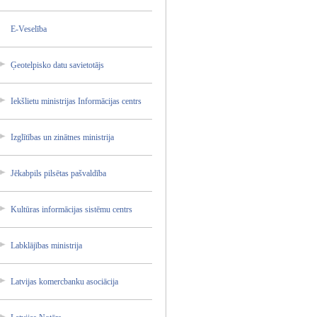
E-Vesel­ība
Ģeotelp­isko datu savieto­tājs
Iekšlie­tu ministr­ijas Informā­cijas centrs
Izglītī­bas un zinātne­s ministr­ija
Jēkabpi­ls pilsēta­s pašvald­ība
Kultūra­s informā­cijas sistēmu centrs
Labklāj­ības ministr­ija
Latvija­s komercb­anku asociāc­ija