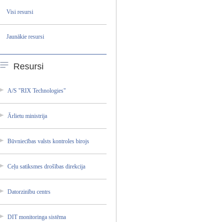
Visi resursi
Jaunākie resursi
Resursi
A/S "RIX Technol­ogies"
Ārlietu ministr­ija
Būvniec­ības valsts kontrol­es birojs
Ceļu satiksm­es drošība­s direkci­ja
Datorzi­nību centrs
DIT monitor­inga sistēma