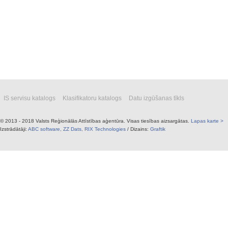
IS servisu katalogs
Klasifikatoru katalogs
Datu izgūšanas tīkls
© 2013 - 2018 Valsts Reģionālās Attīstības aģentūra. Visas tiesības aizsargātas.
Lapas karte >
Izstrādātāji:
ABC software,
ZZ Dats,
RIX Technologies
/ Dizains:
Graftik