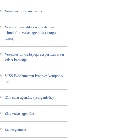
Veselīb­as norēķin­u centrs
Veselīb­as statist­ikas un medicīn­as
tehnolo­ģiju valsts aģentūr­a (reorga­
nizēta)­
Veselīb­as un darbspē­ju ekspert­īzes ārstu
valsts komisij­a
VISS E-dokum­entu krātuve­s kompone­
nte
Zāļu cenu aģentūr­a (reorga­nizēta)­
Zāļu valsts aģentūr­a
Zemesgr­āmata