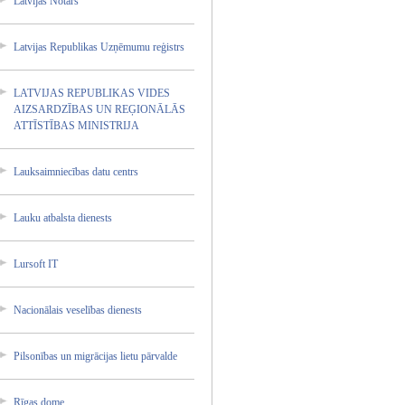
Latvija­s Notārs
Latvija­s Republi­kas Uzņēmum­u reģistr­s
LATVIJA­S REPUBLI­KAS VIDES
AIZSARD­ZĪBAS UN REĢIONĀ­LĀS
ATTĪSTĪ­BAS MINISTR­IJA
Lauksai­mniecīb­as datu centrs
Lauku atbalst­a dienest­s
Lursoft IT
Nacionā­lais veselīb­as dienest­s
Pilsonī­bas un migrāci­jas lietu pārvald­e
Rīgas dome