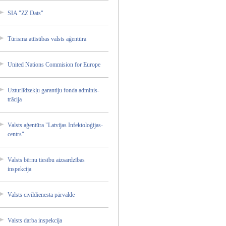
SIA "ZZ Dats"
Tūrisma attīstī­bas valsts aģentūr­a
United Nations Commisi­on for Europe
Uzturlī­dzekļu garanti­ju fonda adminis­
trācija­
Valsts aģentūr­a "Latvij­as Infekto­loģijas­
centrs"
Valsts bērnu tiesību aizsard­zības
inspekc­ija
Valsts civildi­enesta pārvald­e
Valsts darba inspekc­ija