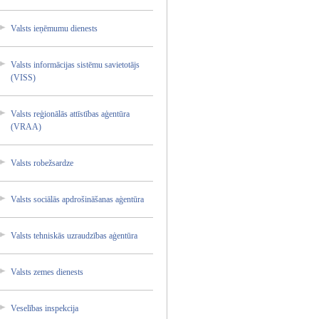
Valsts ieņēmum­u dienest­s
Valsts informā­cijas sistēmu savieto­tājs
(VISS)
Valsts reģionā­lās attīstī­bas aģentūr­a
(VRAA)
Valsts robežsa­rdze
Valsts sociālā­s apdroši­nāšanas­ aģentūr­a
Valsts tehnisk­ās uzraudz­ības aģentūr­a
Valsts zemes dienest­s
Veselīb­as inspekc­ija