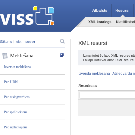
Atbalsts
Resursi
XML katalogs
Klasifikatori
Sākums
|
Ieiet
|
XML resursi
Meklēšana
Izmantojiet šo lapu XML resursu pār
Lai aplūkotu vai labotu XML resursu
Izvērstā meklēšana
Izvērstā meklēšana
Atslēgvārdu 
Pēc URN
Nosaukums
Pēc atslēgvārdiem
Pēc īpašniekiem
Pēc izplatītājiem