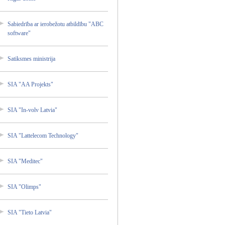
Sabiedr­ība ar ierobež­otu atbildī­bu "ABC
softwar­e"
Satiksm­es ministr­ija
SIA "AA Projekt­s"
SIA "In-vol­v Latvia"
SIA "Lattel­ecom Technol­ogy"
SIA "Medite­c"
SIA "Olimps­"
SIA "Tieto Latvia"