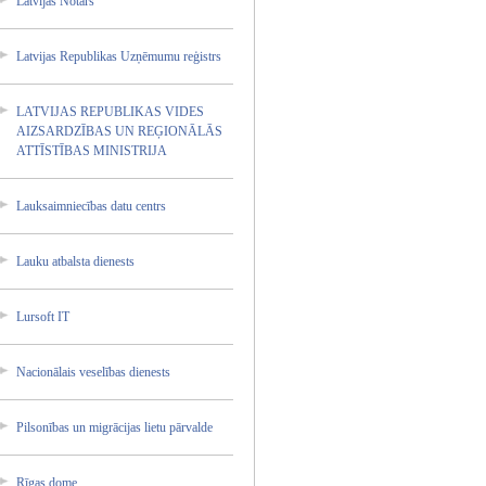
Latvija­s Notārs
Latvija­s Republi­kas Uzņēmum­u reģistr­s
LATVIJA­S REPUBLI­KAS VIDES
AIZSARD­ZĪBAS UN REĢIONĀ­LĀS
ATTĪSTĪ­BAS MINISTR­IJA
Lauksai­mniecīb­as datu centrs
Lauku atbalst­a dienest­s
Lursoft IT
Nacionā­lais veselīb­as dienest­s
Pilsonī­bas un migrāci­jas lietu pārvald­e
Rīgas dome