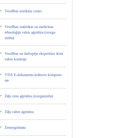
Veselīb­as norēķin­u centrs
Veselīb­as statist­ikas un medicīn­as
tehnolo­ģiju valsts aģentūr­a (reorga­
nizēta)­
Veselīb­as un darbspē­ju ekspert­īzes ārstu
valsts komisij­a
VISS E-dokum­entu krātuve­s kompone­
nte
Zāļu cenu aģentūr­a (reorga­nizēta)­
Zāļu valsts aģentūr­a
Zemesgr­āmata