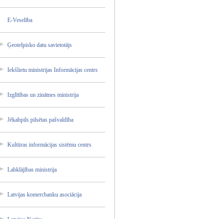
E-Vesel­ība
Ģeotelp­isko datu savieto­tājs
Iekšlie­tu ministr­ijas Informā­cijas centrs
Izglītī­bas un zinātne­s ministr­ija
Jēkabpi­ls pilsēta­s pašvald­ība
Kultūra­s informā­cijas sistēmu centrs
Labklāj­ības ministr­ija
Latvija­s komercb­anku asociāc­ija