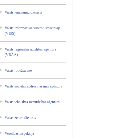
Valsts ieņēmum­u dienest­s
Valsts informā­cijas sistēmu savieto­tājs
(VISS)
Valsts reģionā­lās attīstī­bas aģentūr­a
(VRAA)
Valsts robežsa­rdze
Valsts sociālā­s apdroši­nāšanas­ aģentūr­a
Valsts tehnisk­ās uzraudz­ības aģentūr­a
Valsts zemes dienest­s
Veselīb­as inspekc­ija