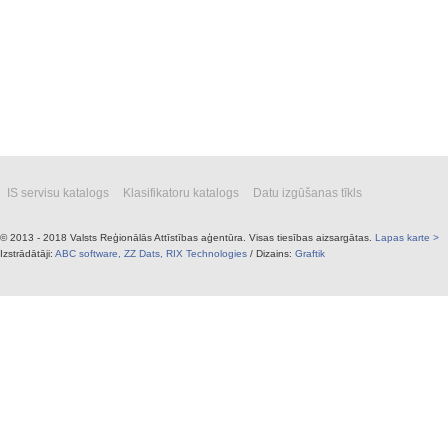
IS servisu katalogs
Klasifikatoru katalogs
Datu izgūšanas tīkls
© 2013 - 2018 Valsts Reģionālās Attīstības aģentūra. Visas tiesības aizsargātas.
Lapas karte >
Izstrādātāji:
ABC software,
ZZ Dats,
RIX Technologies
/ Dizains:
Graftik