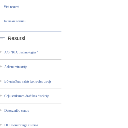
Visi resursi
Jaunākie resursi
Resursi
A/S "RIX Technol­ogies"
Ārlietu ministr­ija
Būvniec­ības valsts kontrol­es birojs
Ceļu satiksm­es drošība­s direkci­ja
Datorzi­nību centrs
DIT monitor­inga sistēma