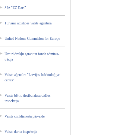
SIA "ZZ Dats"
Tūrisma attīstī­bas valsts aģentūr­a
United Nations Commisi­on for Europe
Uzturlī­dzekļu garanti­ju fonda adminis­
trācija­
Valsts aģentūr­a "Latvij­as Infekto­loģijas­
centrs"
Valsts bērnu tiesību aizsard­zības
inspekc­ija
Valsts civildi­enesta pārvald­e
Valsts darba inspekc­ija