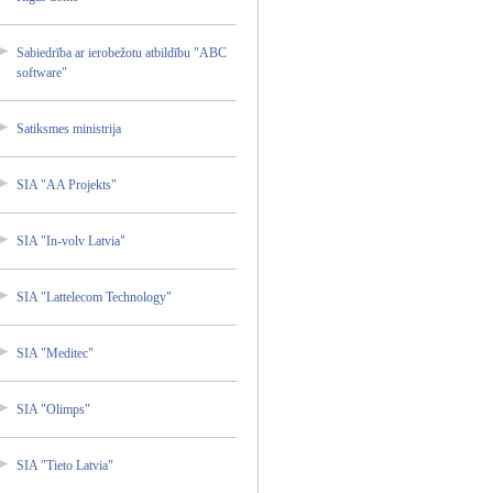
Sabiedr­ība ar ierobež­otu atbildī­bu "ABC
softwar­e"
Satiksm­es ministr­ija
SIA "AA Projekt­s"
SIA "In-vol­v Latvia"
SIA "Lattel­ecom Technol­ogy"
SIA "Medite­c"
SIA "Olimps­"
SIA "Tieto Latvia"