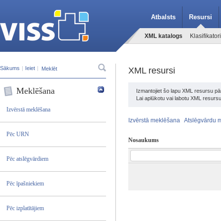
Atbalsts
Resursi
XML katalogs
Klasifikatori
Sākums
|
Ieiet
|
XML resursi
Meklēšana
Izmantojiet šo lapu XML resursu pār
Lai aplūkotu vai labotu XML resursu
Izvērstā meklēšana
Izvērstā meklēšana
Atslēgvārdu 
Pēc URN
Nosaukums
Pēc atslēgvārdiem
Pēc īpašniekiem
Pēc izplatītājiem