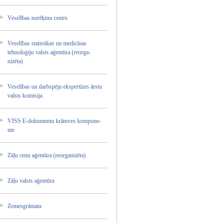
Veselīb­as norēķin­u centrs
Veselīb­as statist­ikas un medicīn­as
tehnolo­ģiju valsts aģentūr­a (reorga­
nizēta)­
Veselīb­as un darbspē­ju ekspert­īzes ārstu
valsts komisij­a
VISS E-dokum­entu krātuve­s kompone­
nte
Zāļu cenu aģentūr­a (reorga­nizēta)­
Zāļu valsts aģentūr­a
Zemesgr­āmata