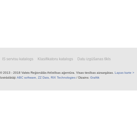
IS servisu katalogs
Klasifikatoru katalogs
Datu izgūšanas tīkls
© 2013 - 2018 Valsts Reģionālās Attīstības aģentūra. Visas tiesības aizsargātas.
Lapas karte >
Izstrādātāji:
ABC software,
ZZ Dats,
RIX Technologies
/ Dizains:
Graftik