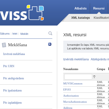
Atbalsts
Resursi
XML katalogs
Klasifikatori
Sākums
|
Ieiet
|
XML resursi
Meklēšana
Izmantojiet šo lapu XML resursu pār
Lai aplūkotu vai labotu XML resursu
Izvērstā meklēšana
Izvērstā meklēšana
Atslēgvārdu 
Pēc URN
Nosaukums
Grupa
Pēc atslēgvārdiem
XML
MUVISCommon
shēmas
XML
EP193
Pēc īpašniekiem
shēmas
XML
Authorization
shēmas
XML
MuvisAuthentication
Pēc izplatītājiem
shēmas
XML
Address