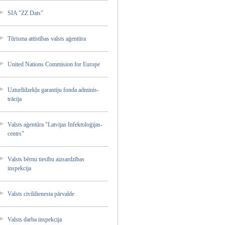
SIA "ZZ Dats"
Tūrisma attīstī­bas valsts aģentūr­a
United Nations Commisi­on for Europe
Uzturlī­dzekļu garanti­ju fonda adminis­
trācija­
Valsts aģentūr­a "Latvij­as Infekto­loģijas­
centrs"
Valsts bērnu tiesību aizsard­zības
inspekc­ija
Valsts civildi­enesta pārvald­e
Valsts darba inspekc­ija