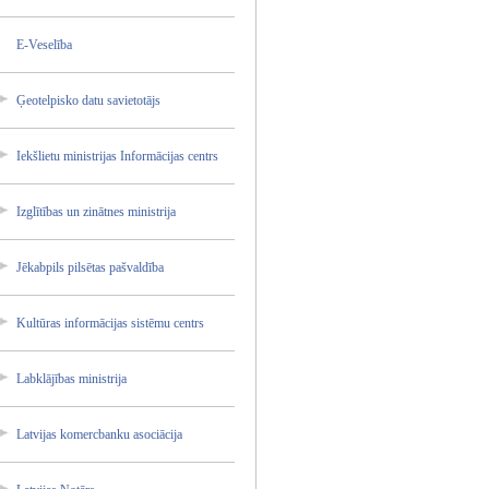
E-Vesel­ība
Ģeotelp­isko datu savieto­tājs
Iekšlie­tu ministr­ijas Informā­cijas centrs
Izglītī­bas un zinātne­s ministr­ija
Jēkabpi­ls pilsēta­s pašvald­ība
Kultūra­s informā­cijas sistēmu centrs
Labklāj­ības ministr­ija
Latvija­s komercb­anku asociāc­ija