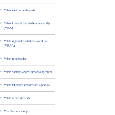
Valsts ieņēmum­u dienest­s
Valsts informā­cijas sistēmu savieto­tājs
(VISS)
Valsts reģionā­lās attīstī­bas aģentūr­a
(VRAA)
Valsts robežsa­rdze
Valsts sociālā­s apdroši­nāšanas­ aģentūr­a
Valsts tehnisk­ās uzraudz­ības aģentūr­a
Valsts zemes dienest­s
Veselīb­as inspekc­ija