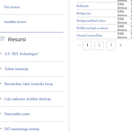
shēmas
XML
PetKinds
Visi resursi
shēmas
XML
PetSpecies
shēmas
XML
PetSpeciesHairColors
Jaunākie resursi
shēmas
XML
PetMicrochipLocations
shēmas
XML
OwnerContactData
shēmas
Resursi
1
2
3
<
>
A/S "RIX Technol­ogies"
Ārlietu ministr­ija
Būvniec­ības valsts kontrol­es birojs
Ceļu satiksm­es drošība­s direkci­ja
Datorzi­nību centrs
DIT monitor­inga sistēma