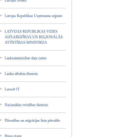
Latvija­s Notārs
Latvija­s Republi­kas Uzņēmum­u reģistr­s
LATVIJA­S REPUBLI­KAS VIDES
AIZSARD­ZĪBAS UN REĢIONĀ­LĀS
ATTĪSTĪ­BAS MINISTR­IJA
Lauksai­mniecīb­as datu centrs
Lauku atbalst­a dienest­s
Lursoft IT
Nacionā­lais veselīb­as dienest­s
Pilsonī­bas un migrāci­jas lietu pārvald­e
Rīgas dome