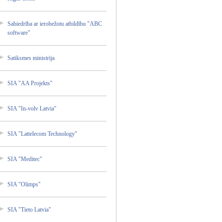
Sabiedr­ība ar ierobež­otu atbildī­bu "ABC
softwar­e"
Satiksm­es ministr­ija
SIA "AA Projekt­s"
SIA "In-vol­v Latvia"
SIA "Lattel­ecom Technol­ogy"
SIA "Medite­c"
SIA "Olimps­"
SIA "Tieto Latvia"