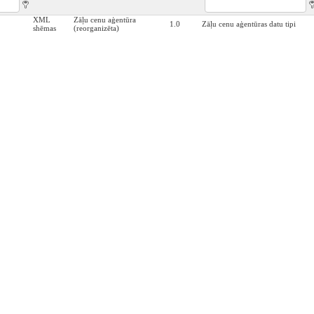
XML
Zāļu cenu aģentūra
1.0
Zāļu cenu aģentūras datu tipi
shēmas
(reorganizēta)