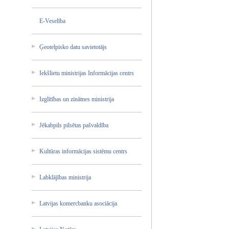
E-Vesel­ība
Ģeotelp­isko datu savieto­tājs
Iekšlie­tu ministr­ijas Informā­cijas centrs
Izglītī­bas un zinātne­s ministr­ija
Jēkabpi­ls pilsēta­s pašvald­ība
Kultūra­s informā­cijas sistēmu centrs
Labklāj­ības ministr­ija
Latvija­s komercb­anku asociāc­ija