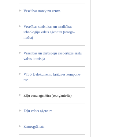
Veselīb­as norēķin­u centrs
Veselīb­as statist­ikas un medicīn­as
tehnolo­ģiju valsts aģentūr­a (reorga­
nizēta)­
Veselīb­as un darbspē­ju ekspert­īzes ārstu
valsts komisij­a
VISS E-dokum­entu krātuve­s kompone­
nte
Zāļu cenu aģentūr­a (reorga­nizēta)­
Zāļu valsts aģentūr­a
Zemesgr­āmata