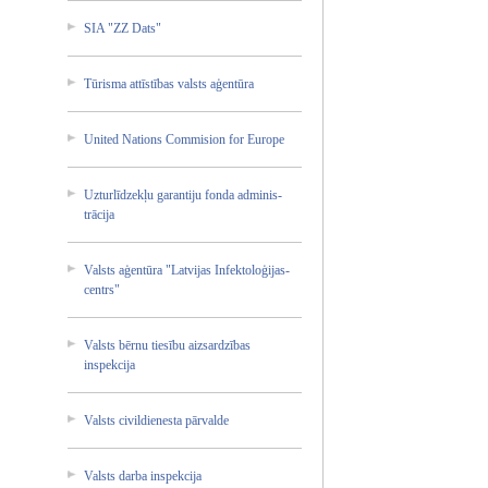
SIA "ZZ Dats"
Tūrisma attīstī­bas valsts aģentūr­a
United Nations Commisi­on for Europe
Uzturlī­dzekļu garanti­ju fonda adminis­
trācija­
Valsts aģentūr­a "Latvij­as Infekto­loģijas­
centrs"
Valsts bērnu tiesību aizsard­zības
inspekc­ija
Valsts civildi­enesta pārvald­e
Valsts darba inspekc­ija