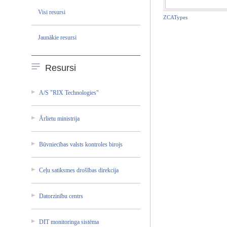
Visi resursi
ZCATypes
Jaunākie resursi
Resursi
A/S "RIX Technol­ogies"
Ārlietu ministr­ija
Būvniec­ības valsts kontrol­es birojs
Ceļu satiksm­es drošība­s direkci­ja
Datorzi­nību centrs
DIT monitor­inga sistēma