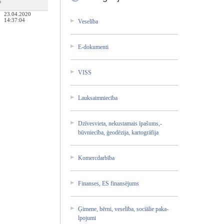
23.04.2020
14:37:04
Vese­lība­
E-do­kume­nti
VISS
Lauk­saim­niec­ība
Dzīv­esvi­eta,­ neku­stam­ais īpaš­ums,­
būvn­iecī­ba, ģeod­ēzij­a, kart­ogrā­fija­
Kome­rcda­rbīb­a
Fina­nses­, ES fina­nsēj­ums
Ģime­ne, bērn­i, vese­lība­, soci­ālie­ paka­
lpoj­umi