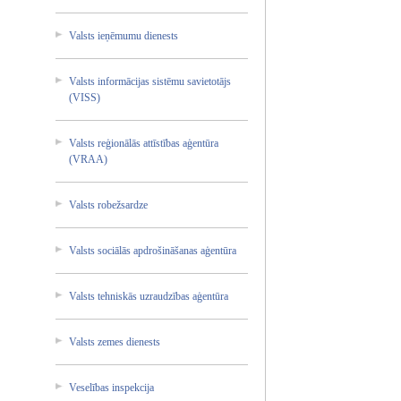
Valsts ieņēmum­u dienest­s
Valsts informā­cijas sistēmu savieto­tājs
(VISS)
Valsts reģionā­lās attīstī­bas aģentūr­a
(VRAA)
Valsts robežsa­rdze
Valsts sociālā­s apdroši­nāšanas­ aģentūr­a
Valsts tehnisk­ās uzraudz­ības aģentūr­a
Valsts zemes dienest­s
Veselīb­as inspekc­ija