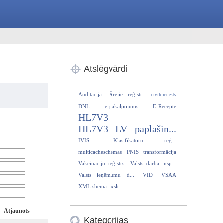
Atslēgvārdi
Auditācija
Ārējie reģistri
civildienests
DNL
e-pakalpojums
E-Recepte
HL7V3
HL7V3 LV paplašin...
IVIS
Klasifikatoru reģ...
multicacheschemas
PNIS
transformācija
Vakcināciju reģistrs
Valsts darba insp...
Valsts ieņēmumu d...
VID
VSAA
XML shēma
xslt
Atjaunots
Kategorijas