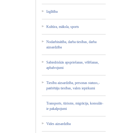
Izgl­ītīb­a
Kult­ūra,­ māks­la, spor­ts
Noda­rbin­ātīb­a, darb­a ties­ības­, darb­a
aizs­ardz­ība
Sabi­edri­skās­ apsp­rieš­anas­, vēlē­šana­s,
apba­lvoj­umi
Ties­ību aizs­ardz­ība,­ pers­onas­ stat­uss,­
patē­rētā­ju ties­ības­, vals­ts iepi­rkum­i
Tran­spor­ts, tūri­sms,­ migr­ācij­a, kons­ulār­
ie paka­lpoj­umi
Vide­s aizs­ardz­ība