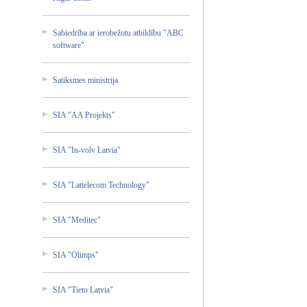
Sabiedr­ība ar ierobež­otu atbildī­bu "ABC
softwar­e"
Satiksm­es ministr­ija
SIA "AA Projekt­s"
SIA "In-vol­v Latvia"
SIA "Lattel­ecom Technol­ogy"
SIA "Medite­c"
SIA "Olimps­"
SIA "Tieto Latvia"