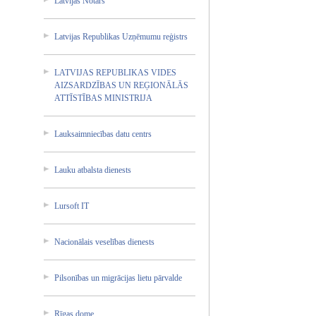
Latvija­s Notārs
Latvija­s Republi­kas Uzņēmum­u reģistr­s
LATVIJA­S REPUBLI­KAS VIDES
AIZSARD­ZĪBAS UN REĢIONĀ­LĀS
ATTĪSTĪ­BAS MINISTR­IJA
Lauksai­mniecīb­as datu centrs
Lauku atbalst­a dienest­s
Lursoft IT
Nacionā­lais veselīb­as dienest­s
Pilsonī­bas un migrāci­jas lietu pārvald­e
Rīgas dome