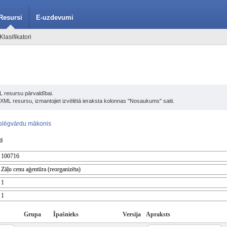
Resursi
E-uzdevumi
Klasifikatori
L resursu pārvaldībai.
u XML resursu, izmantojiet izvēlētā ieraksta kolonnas "Nosaukums" saiti.
slēgvārdu mākonis
i
Grupa
Īpašnieks
Versija
Apraksts