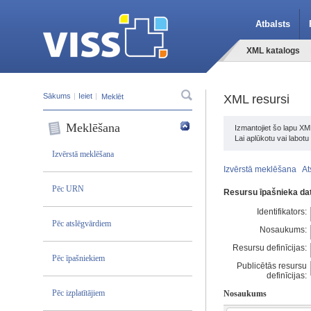
Atbalsts
XML katalogs
Sākums
|
Ieiet
|
XML resursi
Meklēšana
Izmantojiet šo lapu XM
Lai aplūkotu vai labot
Izvērstā meklēšana
Izvērstā meklēšana
At
Pēc URN
Resursu īpašnieka dat
Identifikators:
Pēc atslēgvārdiem
Nosaukums:
Resursu definīcijas:
Pēc īpašniekiem
Publicētās resursu
definīcijas:
Pēc izplatītājiem
Nosaukums