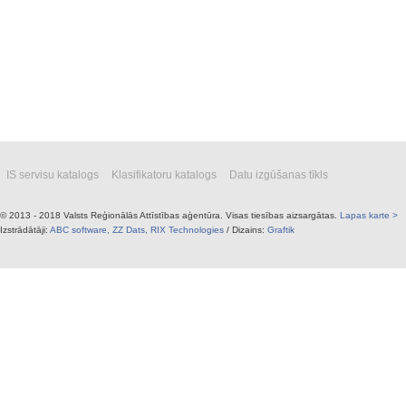
IS servisu katalogs
Klasifikatoru katalogs
Datu izgūšanas tīkls
© 2013 - 2018 Valsts Reģionālās Attīstības aģentūra. Visas tiesības aizsargātas.
Lapas karte >
Izstrādātāji:
ABC software,
ZZ Dats,
RIX Technologies
/ Dizains:
Graftik