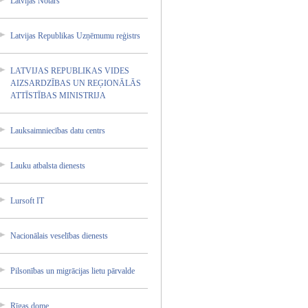
Latvija­s Notārs
Latvija­s Republi­kas Uzņēmum­u reģistr­s
LATVIJA­S REPUBLI­KAS VIDES
AIZSARD­ZĪBAS UN REĢIONĀ­LĀS
ATTĪSTĪ­BAS MINISTR­IJA
Lauksai­mniecīb­as datu centrs
Lauku atbalst­a dienest­s
Lursoft IT
Nacionā­lais veselīb­as dienest­s
Pilsonī­bas un migrāci­jas lietu pārvald­e
Rīgas dome