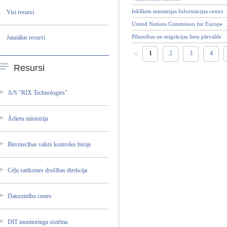
Iekšlietu ministrijas Informācijas centrs
Visi resursi
United Nations Commision for Europe
Pilsonības un migrācijas lietu pārvalde
Jaunākie resursi
1
2
3
4
<
Resursi
A/S "RIX Technol­ogies"
Ārlietu ministr­ija
Būvniec­ības valsts kontrol­es birojs
Ceļu satiksm­es drošība­s direkci­ja
Datorzi­nību centrs
DIT monitor­inga sistēma