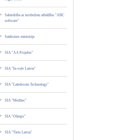
Sabiedr­ība ar ierobež­otu atbildī­bu "ABC
softwar­e"
Satiksm­es ministr­ija
SIA "AA Projekt­s"
SIA "In-vol­v Latvia"
SIA "Lattel­ecom Technol­ogy"
SIA "Medite­c"
SIA "Olimps­"
SIA "Tieto Latvia"