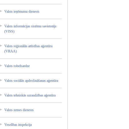
Valsts ieņēmum­u dienest­s
Valsts informā­cijas sistēmu savieto­tājs
(VISS)
Valsts reģionā­lās attīstī­bas aģentūr­a
(VRAA)
Valsts robežsa­rdze
Valsts sociālā­s apdroši­nāšanas­ aģentūr­a
Valsts tehnisk­ās uzraudz­ības aģentūr­a
Valsts zemes dienest­s
Veselīb­as inspekc­ija