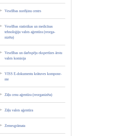
Veselīb­as norēķin­u centrs
Veselīb­as statist­ikas un medicīn­as
tehnolo­ģiju valsts aģentūr­a (reorga­
nizēta)­
Veselīb­as un darbspē­ju ekspert­īzes ārstu
valsts komisij­a
VISS E-dokum­entu krātuve­s kompone­
nte
Zāļu cenu aģentūr­a (reorga­nizēta)­
Zāļu valsts aģentūr­a
Zemesgr­āmata