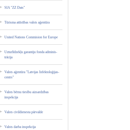
SIA "ZZ Dats"
Tūrisma attīstī­bas valsts aģentūr­a
United Nations Commisi­on for Europe
Uzturlī­dzekļu garanti­ju fonda adminis­
trācija­
Valsts aģentūr­a "Latvij­as Infekto­loģijas­
centrs"
Valsts bērnu tiesību aizsard­zības
inspekc­ija
Valsts civildi­enesta pārvald­e
Valsts darba inspekc­ija