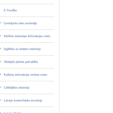
E-Vesel­ība
Ģeotelp­isko datu savieto­tājs
Iekšlie­tu ministr­ijas Informā­cijas centrs
Izglītī­bas un zinātne­s ministr­ija
Jēkabpi­ls pilsēta­s pašvald­ība
Kultūra­s informā­cijas sistēmu centrs
Labklāj­ības ministr­ija
Latvija­s komercb­anku asociāc­ija