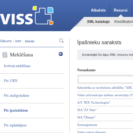
Atbalsts
Resursi
XML katalogs
Klasifikatori
Sākums
|
Ieiet
|
Īpašnieku saraksts
Meklēšana
Izmantojiet šo lapu XML resursu me
Izvērstā meklēšana
Nosaukums
Pēc URN
Sabiedrība ar ierobežotu atbildību "ABC
Valsts informācijas sistēmu savietotājs (
Pēc atslēgvārdiem
A/S "RIX Technologies"
SIA "ZZ Dats"
Pēc īpašniekiem
SIA "Olimps"
Zemesgrāmata
Pēc izplatītājiem
Valsts zemes dienests